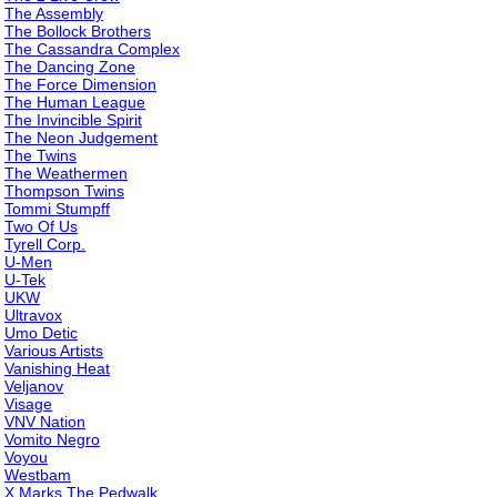
The Assembly
The Bollock Brothers
The Cassandra Complex
The Dancing Zone
The Force Dimension
The Human League
The Invincible Spirit
The Neon Judgement
The Twins
The Weathermen
Thompson Twins
Tommi Stumpff
Two Of Us
Tyrell Corp.
U-Men
U-Tek
UKW
Ultravox
Umo Detic
Various Artists
Vanishing Heat
Veljanov
Visage
VNV Nation
Vomito Negro
Voyou
Westbam
X Marks The Pedwalk