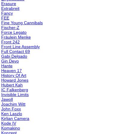
Erasure
Extrabreit
Fancy
FEE
Fine Young Cannibals
Fischer-Z
Force Legato
Fräulein Menke
Front 242
Front Line Assembly
Full Contact 69
Gabi Delgado
Gin Devo
Hante
Heaven 17
History Of Art
Howard Jones
Hubert Kah
IC Falkenberg
Invisible Limits
Jawoll
Joachim Witt
John Foxx
Ken Laszlo
Kirlian Camera
Kode IV
Komakino
Konzept