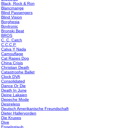
Black, Rock & Ron
Blancmange
Blind Passengers
Blind Vision
Borghesia
Boytronic
Bronski Beat
BROS
C. C. Catch
C.C.C.P.
Calva Y Nada
Camouflage
Cat Rapes Dog
China Crisis
Christian Death
Catastrophe Ballet
Clock DVA
Consolidated
Dance Or Die
Death In June
Deine Lakaien
Depeche Mode
Desireless
Deutsch Amerikanische Freundschaft
Dieter Hallervorden
Die Krupps
Dive
Engelsstaub