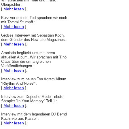
Wir sprachen mit Rale und Frank
Oberpichler :
Mehr lesen
[
].
Kurz vor seinem Tod sprachen wir noch
mit Tommi Stumpff :
Mehr lesen
[
].
Großes Interview mit Sebastian Koch,
dem Gründer des New Life Magazines.
Mehr lesen
[
].
Amnistia beglückt uns mit ihrem
aktuellen Album. Wir sprachen mit Tino
Claus über die umfangreichen
Veröffentlichungen :
Mehr lesen
[
].
Interview zum neuen Ton Agram Album
“Rhythm And Noise” :
Mehr lesen
[
].
Interview zum Depeche Mode Tribute
Sampler “In Your Memory” Teil 1 :
Mehr lesen
[
].
Interview mit dem legendären DJ Bernd
Kuchinke aus Kassel :
Mehr lesen
[
].