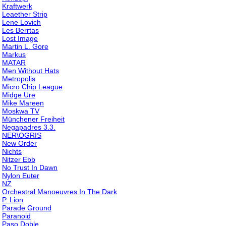
Kraftwerk
Leaether Strip
Lene Lovich
Les Berrtas
Lost Image
Martin L. Gore
Markus
MATAR
Men Without Hats
Metropolis
Micro Chip League
Midge Ure
Mike Mareen
Moskwa TV
Münchener Freiheit
Negapadres 3.3.
NER\OGRIS
New Order
Nichts
Nitzer Ebb
No Trust In Dawn
Nylon Euter
NZ
Orchestral Manoeuvres In The Dark
P. Lion
Parade Ground
Paranoid
Paso Doble