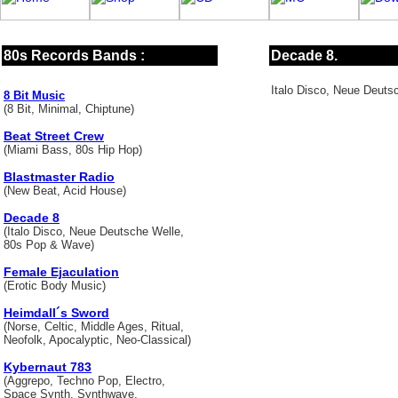
80s Records Bands :
Decade 8.
Italo Disco, Neue Deut
8 Bit Music
(8 Bit, Minimal, Chiptune)
Beat Street Crew
(Miami Bass, 80s Hip Hop)
Blastmaster Radio
(New Beat, Acid House)
Decade 8
(Italo Disco, Neue Deutsche Welle,
80s Pop & Wave)
Female Ejaculation
(Erotic Body Music)
Heimdall´s Sword
(Norse, Celtic, Middle Ages, Ritual,
Neofolk, Apocalyptic, Neo-Classical)
Kybernaut 783
(Aggrepo, Techno Pop, Electro,
Space Synth, Synthwave,