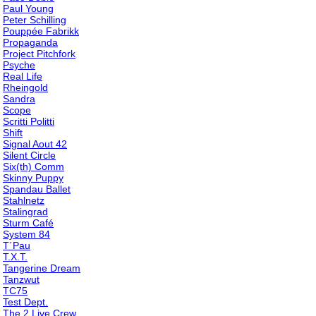
Paul Young
Peter Schilling
Pouppée Fabrikk
Propaganda
Project Pitchfork
Psyche
Real Life
Rheingold
Sandra
Scope
Scritti Politti
Shift
Signal Aout 42
Silent Circle
Six(th) Comm
Skinny Puppy
Spandau Ballet
Stahlnetz
Stalingrad
Sturm Café
System 84
T´Pau
T.X.T.
Tangerine Dream
Tanzwut
TC75
Test Dept.
The 2 Live Crew