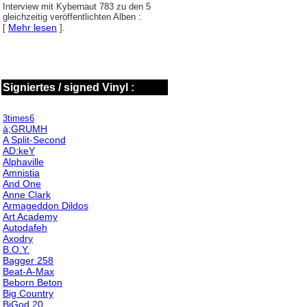
Interview mit Kybernaut 783 zu den 5
gleichzeitig veröffentlichten Alben :
Mehr lesen
[
].
Signiertes / signed Vinyl :
3times6
à;GRUMH
A Split-Second
AD:keY
Alphaville
Amnistia
And One
Anne Clark
Armageddon Dildos
Art Academy
Autodafeh
Axodry
B.O.Y.
Bagger 258
Beat-A-Max
Beborn Beton
Big Country
BiGod 20