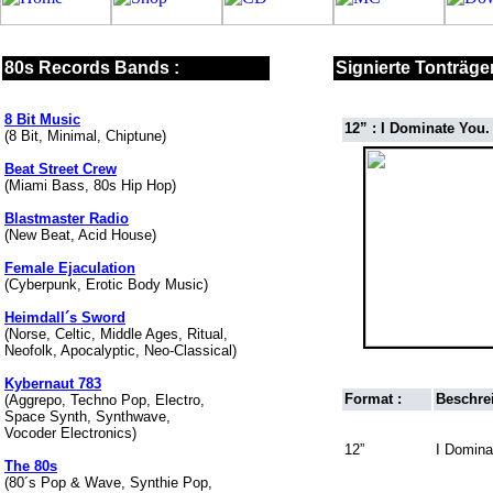
80s Records Bands :
Signierte Tonträger
8 Bit Music
12” : I Dominate You.
(8 Bit, Minimal, Chiptune)
Beat Street Crew
(Miami Bass, 80s Hip Hop)
Blastmaster Radio
(New Beat, Acid House)
Female Ejaculation
(Cyberpunk, Erotic Body Music)
Heimdall´s Sword
(Norse, Celtic, Middle Ages, Ritual,
Neofolk, Apocalyptic, Neo-Classical)
Kybernaut 783
Format :
Beschre
(Aggrepo, Techno Pop, Electro,
Space Synth, Synthwave,
Vocoder Electronics)
12”
I Domina
The 80s
(80´s Pop & Wave, Synthie Pop,