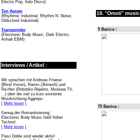
Electro Pop, Italo Disco)
Ton Agram
18. “Omoti” music-
(Rhythmic Industrial, Rhythm N´ Noise,
Oldschool Industrial)
5 Banica :
Transponder
(Electronic Body Music, Dark Electro,
Anhalt EBM)
Interviews / Artikel :
Wir sprachen mit Andreas Froese
(Blind Vision), Ramin (3times6) und
Ra-Hen (Robotiko Rejekto, Moskwa TV,
...) über die viel zu kurz existente
Musikrichtung Aggrepo :
[
Mehr lesen
].
75 Banica :
Genug der Romantisierung :
Electronic Body Music hieß früher
Techno!
[
Mehr lesen
].
Paso Doble sind wieder aktiv!