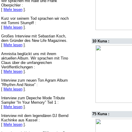
Wir sprachen mit Rale und Frank
Oberpichler :
[
Mehr lesen
].
Kurz vor seinem Tod sprachen wir noch
mit Tommi Stumpff :
[
Mehr lesen
].
Großes Interview mit Sebastian Koch,
dem Gründer des New Life Magazines.
10 Kuna :
[
Mehr lesen
].
Amnistia beglückt uns mit ihrem
aktuellen Album. Wir sprachen mit Tino
Claus über die umfangreichen
Veröffentlichungen :
[
Mehr lesen
].
Interview zum neuen Ton Agram Album
“Rhythm And Noise” :
[
Mehr lesen
].
Interview zum Depeche Mode Tribute
Sampler “In Your Memory” Teil 1 :
[
Mehr lesen
].
75 Kuna :
Interview mit dem legendären DJ Bernd
Kuchinke aus Kassel :
[
Mehr lesen
].