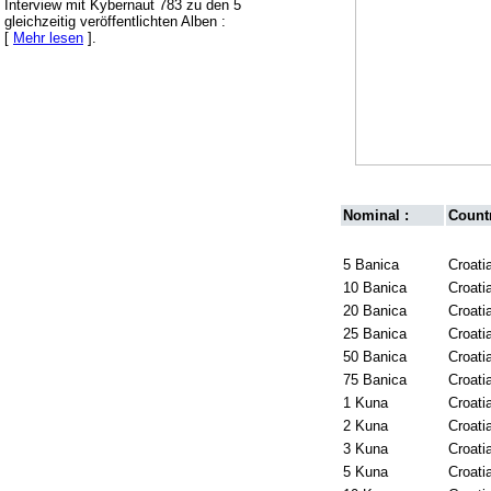
Interview mit Kybernaut 783 zu den 5
gleichzeitig veröffentlichten Alben :
[
Mehr lesen
].
Nominal :
Countr
5 Banica
Croati
10 Banica
Croati
20 Banica
Croati
25 Banica
Croati
50 Banica
Croati
75 Banica
Croati
1 Kuna
Croati
2 Kuna
Croati
3 Kuna
Croati
5 Kuna
Croati